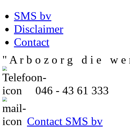
SMS bv
Disclaimer
Contact
" A r b o z o r g d i e w e r
046 - 43 61 333
Contact SMS bv