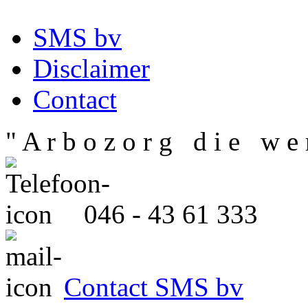
SMS bv
Disclaimer
Contact
" A r b o z o r g d i e w e r
046 - 43 61 333
Contact SMS bv