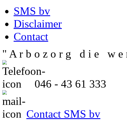
SMS bv
Disclaimer
Contact
" A r b o z o r g d i e w e r
046 - 43 61 333
Contact SMS bv