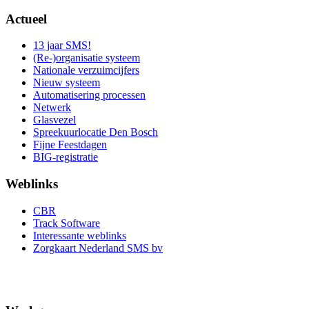
Actueel
13 jaar SMS!
(Re-)organisatie systeem
Nationale verzuimcijfers
Nieuw systeem
Automatisering processen
Netwerk
Glasvezel
Spreekuurlocatie Den Bosch
Fijne Feestdagen
BIG-registratie
Weblinks
CBR
Track Software
Interessante weblinks
Zorgkaart Nederland SMS bv