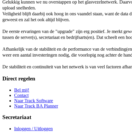
Gelukkig kunnen we nu overstappen op het glasvezelnetwerk. Daarvoo
upload snelheden.
Veiligheid blijft daarbij ook hoog in ons vaandel staan, want de dat
geweest en zal het ook altijd blijven.
De eerste ervaringen van de "upgrade" zijn erg positief. Je merkt ge
tussen de server(s), secretariaat en bedrijfsarts(en). Dat scheelt een hoo
Afhankelijk van de stabiliteit en de performance van de verbinding(e
weer een aantal investeringen nodig, die voorlopig nog achter de han
De stabiliteit en continuïteit van het netwerk is van veel factoren af
Direct regelen
Bel mij!
Contact
Naar Track Software
Naar Track BA Planner
Secretariaat
Inloggen / Uitloggen