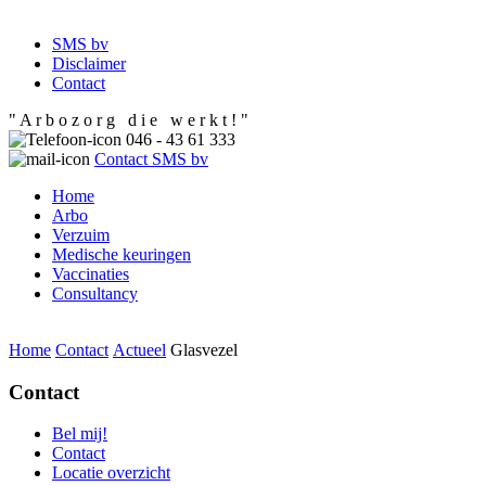
SMS bv
Disclaimer
Contact
" A r b o z o r g d i e w e r k t ! "
046 - 43 61 333
Contact SMS bv
Home
Arbo
Verzuim
Medische keuringen
Vaccinaties
Consultancy
Home
Contact
Actueel
Glasvezel
Contact
Bel mij!
Contact
Locatie overzicht