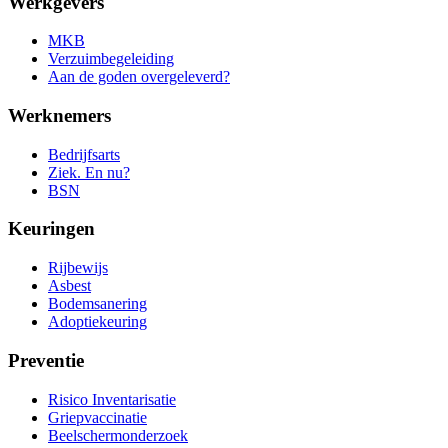
Werkgevers
MKB
Verzuimbegeleiding
Aan de goden overgeleverd?
Werknemers
Bedrijfsarts
Ziek. En nu?
BSN
Keuringen
Rijbewijs
Asbest
Bodemsanering
Adoptiekeuring
Preventie
Risico Inventarisatie
Griepvaccinatie
Beelschermonderzoek