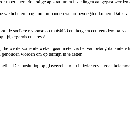
r moet intern de nodige apparatuur en instellingen aangepast worden
a die we beheren mag nooit in handen van onbevoegden komen. Dat is va
woon de snellere response op muisklikken, hetgeen een verademing is en
p tijd, ergernis en stress!
n) die we de komende weken gaan meten, is het van belang dat andere ha
d gehouden worden om op termijn in te zetten.
hankelijk. De aansluiting op glasvezel kan nu in ieder geval geen belemm