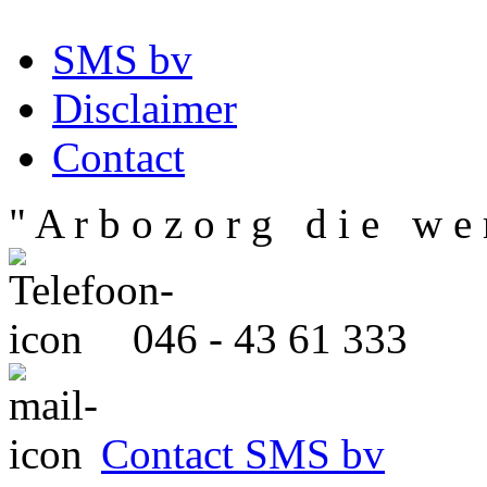
SMS bv
Disclaimer
Contact
" A r b o z o r g d i e w e r
046 - 43 61 333
Contact SMS bv